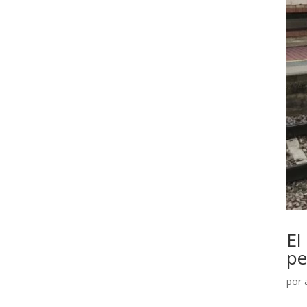
El
pe
por