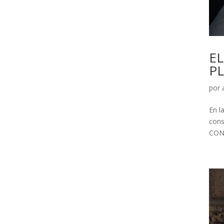
E
PL
por
En l
cons
CONS