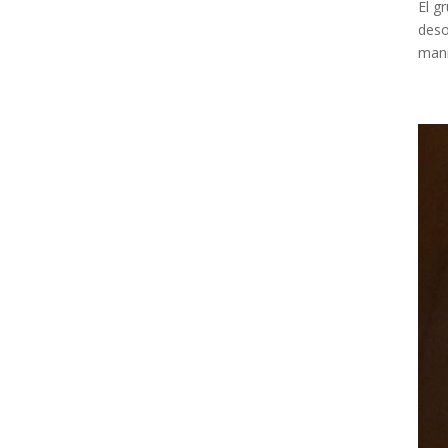
El g
deso
mani