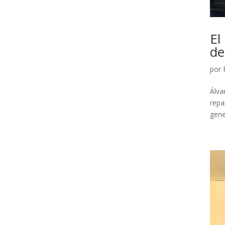
El
de
por
Álva
repa
gene