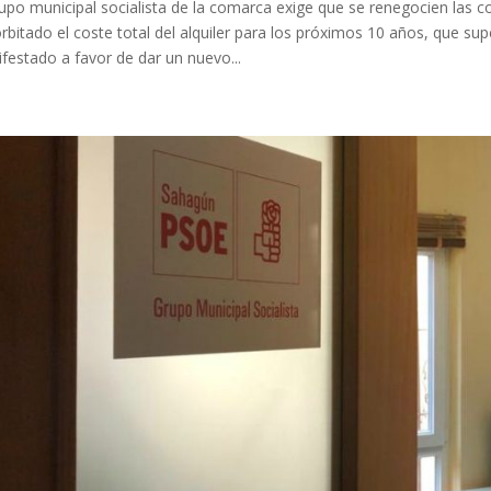
rupo municipal socialista de la comarca exige que se renegocien las 
rbitado el coste total del alquiler para los próximos 10 años, que su
festado a favor de dar un nuevo...