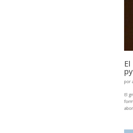
El
py
por
El g
form
abon